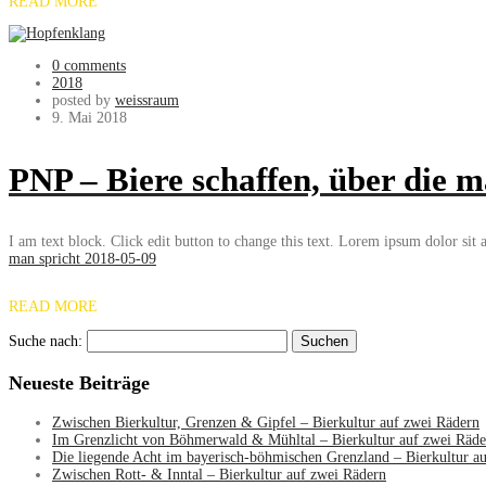
READ MORE
0 comments
2018
posted by
weissraum
9. Mai 2018
PNP – Biere schaffen, über die m
I am text block. Click edit button to change this text. Lorem ipsum dolor sit am
man spricht 2018-05-09
READ MORE
Suche nach:
Neueste Beiträge
Zwischen Bierkultur, Grenzen & Gipfel – Bierkultur auf zwei Rädern
Im Grenzlicht von Böhmerwald & Mühltal – Bierkultur auf zwei Räde
Die liegende Acht im bayerisch-böhmischen Grenzland – Bierkultur a
Zwischen Rott- & Inntal – Bierkultur auf zwei Rädern