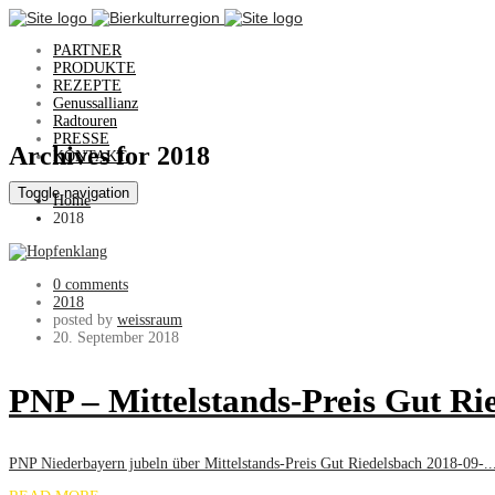
PARTNER
PRODUKTE
REZEPTE
Genussallianz
Radtouren
PRESSE
Archives for 2018
KONTAKT
Toggle navigation
Home
2018
0 comments
2018
posted by
weissraum
20. September 2018
PNP – Mittelstands-Preis Gut Ri
PNP Niederbayern jubeln über Mittelstands-Preis Gut Riedelsbach 2018-09-..