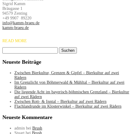
Sigrid Kamm
Bräugasse 1
94579 Zenting
+49 9907 89220
info@kamm-braeu.de
kamm-braeu.de
READ MORE
Suche
nach:
Neueste Beiträge
Zwischen Bierkultur, Grenzen & Gipfel – Bierkultur auf zwei
Rädern
Im Grenzlicht von Böhmerwald & Mühltal – Bierkultur auf zwei
Rädern
Die liegende Acht im bayerisch-böhmischen Grenzland – Bierkultur
auf zwei Rädern
Zwischen Rott- & Inntal – Bierkultur auf zwei Rädern
Flachlandrunde im Klosterwinkel – Bierkultur auf zwei Rädern
Neueste Kommentare
admin
bei
Brush
Stuart
bei
Brush