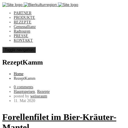
PARTNER
PRODUKTE
REZEPTE
Genussallianz
Radtouren
PRESSE
KONTAKT
Toggle navigation
RezeptKamm
Home
RezeptKamm
0 comments
Hauptspeisen
,
Rezepte
posted by
weissraum
11. Mai 2020
Forellenfilet im Bier-Kräuter-
Mantel